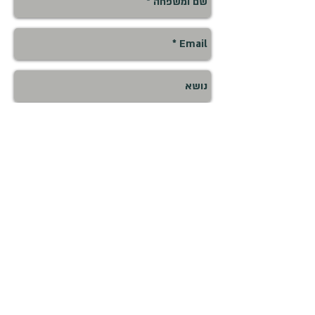
שלח
michael.steiner.msw@gmail.com