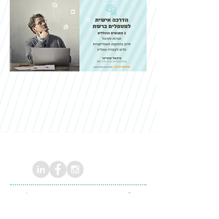
michael.steiner.msw@gmail.com
© כל הזכויות שמורות למיכאל שטיינר |
עיצוב:
StudioLima