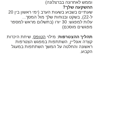
וממש לאחרונה בברצלונה)
ההשקעה שלך?
שעתיים בשבוע בשעות הערב (ימי ראשון בין 20
ל-22), בשקט ובנוחות שלך מול המסך...
עלות למפגש: 30 יורו (בתשלום מראש למספר
מפגשים מוסכם)
תהליך ההצטרפות
: מילוי
הטופס
, שיחת היכרות
קצרה אונליין, השתתפות במפגש הצטרפות
ראשונה והחלטה על המשך השתתפות במעגל
הקבוע.
michael.steiner.msw@gmail.com
© כל הזכויות שמורות למיכאל שטיינר |