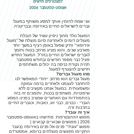
למצטרפים חדשים
אוגוסט-ספטמבר 2026
אני שמח להזמין אותך למסע משותף במעגל
גברים לישראלים החיים באירופה ובבריטניה.
המעגל נולד מתוך ניסיון עשיר של הובלת
מעגלים דומים ולאחרונה סיום מוצלח של "מעגל
אירופאי" ותיק שפעל
באופן רציף במשך יותר
מארבע שנים, והוא מציע מרחב בטוח ותומך
לגברים ישראלים החיים בחו"ל. המעגל החדש
פעיל כבר מספר חודשים ובחודש ספטמבר
תהיה נקודת כניסה בה יכולים משתתפים
חדשים להצטרף למעגל.
מהו מעגל גברים?
מעגל גברים הוא מרחב ייחודי המאפשר לנו
להתחבר לעצמנו ולאחרים ברמה עמוקה
ומשמעותית. במעגל אנחנו מקשיבים ללא
שיפוטיות, משתפים בכנות, ותומכים זה בזה
בהתמודדות עם האתגרים שמציב בפנינו המסע
הגברי - כבנים, כבני זוג, כאבות, וכגברים החיים
בתרבות זרה.
איך זה עובד?
מפגש הההצטרפות: מתישהו באוגוסט-ספטמבר
2026 | מפגשים שבועיים קבועים |
מפגש "עונתי" פנים-אל-פנים באירופה (בעבר
התקיימו מפגשים מוצלחים ברומא, אמסטרדם